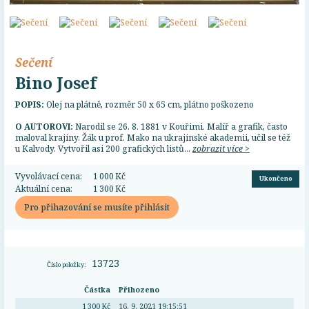
Sečení
Bino Josef
POPIS:
Olej na plátně, rozměr 50 x 65 cm, plátno poškozeno
O AUTOROVI:
Narodil se 26. 8. 1881 v Kouřimi. Malíř a grafik, často
maloval krajiny. Žák u prof. Mako na ukrajinské akademii, učil se též
u Kalvody. Vytvořil asi 200 grafických listů...
zobrazit více >
Vyvolávací cena:
1 000 Kč
Ukončeno
Aktuální cena:
1 300 Kč
Pro přihazování se musíte přihlásit
13723
Číslo položky:
Částka
Přihozeno
1 300 Kč
16. 9. 2021 19:15:51