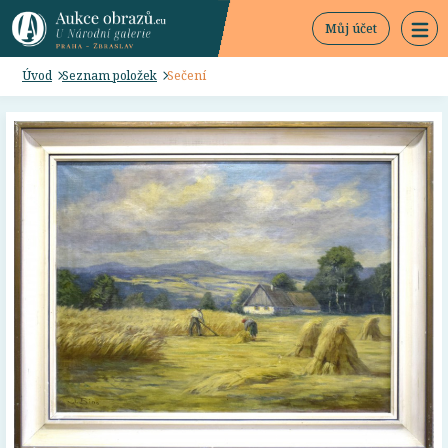
Můj účet
Úvod
Seznam položek
Sečení