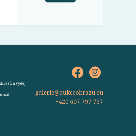
obrazů a výdej
galerie@aukceobrazu.eu
obrazů
+420 607 797 737