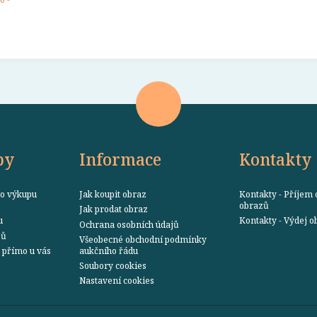
by
Informace
Kontakty
o výkupu
Jak koupit obraz
Kontakty - Příjem 
obrazů
Jak prodat obraz
u
Kontakty - Výdej 
Ochrana osobních údajů
zů
Všeobecné obchodní podmínky
přímo u vás
aukčního řádu
Soubory cookies
Nastavení cookies