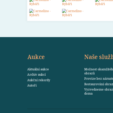
Aukce
Naše služ
Aktuální aukce
Možnost okamžitéh
obrazů
Archiv aukcí
Provize bez nárust
Aukční rekordy
Restaurování obra
Autoři
Vyzvedneme obraz 
doma