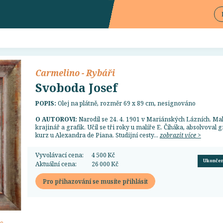
Carmelino - Rybáři
Svoboda Josef
POPIS:
Olej na plátně, rozměr 69 x 89 cm, nesignováno
O AUTOROVI:
Narodil se 24. 4. 1901 v Mariánských Lázních. Mal
krajinář a grafik. Učil se tři roky u malíře E. Čiháka, absolvoval g
kurz u Alexandra de Piana. Studijní cesty...
zobrazit více >
Vyvolávací cena:
4 500 Kč
Ukonče
Aktuální cena:
26 000 Kč
Pro přihazování se musíte přihlásit