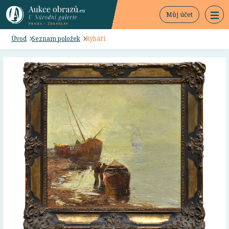
Můj účet
Úvod
Seznam položek
Rybáři