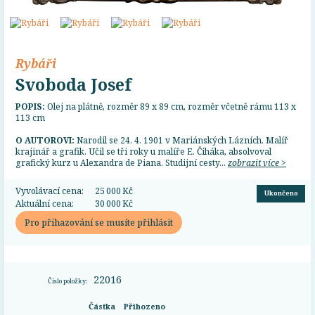
Rybáři
Svoboda Josef
POPIS:
Olej na plátně, rozměr 89 x 89 cm, rozměr včetně rámu 113 x
113 cm
O AUTOROVI:
Narodil se 24. 4. 1901 v Mariánských Lázních. Malíř
krajinář a grafik. Učil se tři roky u malíře E. Čiháka, absolvoval
grafický kurz u Alexandra de Piana. Studijní cesty...
zobrazit více >
Vyvolávací cena:
25 000 Kč
Ukončeno
Aktuální cena:
30 000 Kč
Pro přihazování se musíte přihlásit
22016
Číslo položky:
Částka
Přihozeno