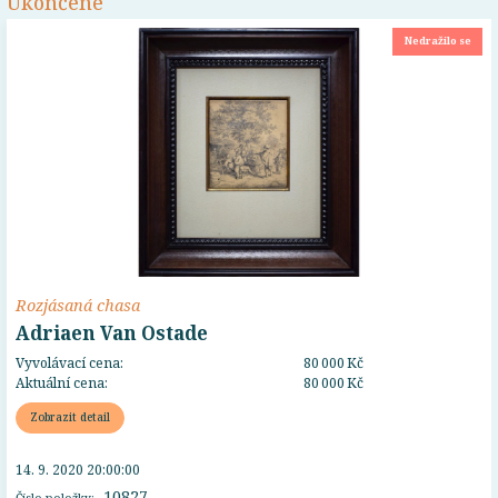
Ukončené
Nedražilo se
Rozjásaná chasa
Adriaen Van Ostade
Vyvolávací cena:
80 000 Kč
Aktuální cena:
80 000 Kč
Zobrazit detail
14. 9. 2020 20:00:00
10827
Číslo položky: