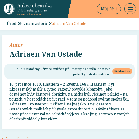
Můj účet
Úvod
Seznam autorů
Adriaen Van Ostade
Autor
Adriaen Van Ostade
Jako přihlášený uživatel můžete přijímat upozornění na nové
Přihlásit se
položky tohoto autora.
10. prosince 1610, Haarlem – 2. května 1685, Haarlem) byl
nizozemský malíř a rytec, řazený obvykle k baroku. Jeho
doménou byly žánrové obrázky, na nichž byli většinou rolníci – na
poutích, v hospodách i při práci. V tom se podobal svému spolužáku
Adriaenu Brouwerovi, přičemž stejně jako u něj časem v
Ostadeových malbách přibývalo grotesknosti. V závěru života se
navíc přeorientoval na rolnické výjevy z krajiny, zatímco v raných
dílech převládaly interiéry.