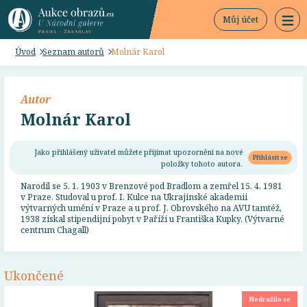
Můj účet
Úvod
Seznam autorů
Molnár Karol
Autor
Molnár Karol
Jako přihlášený uživatel můžete přijímat upozornění na nové
Přihlásit se
položky tohoto autora.
Narodil se 5. 1. 1903 v Brenzové pod Bradlom a zemřel 15. 4. 1981
v Praze. Studoval u prof. I. Kulce na Ukrajinské akademii
výtvarných umění v Praze a u prof. J. Obrovského na AVU tamtéž,
1938 získal stipendijní pobyt v Paříži u Františka Kupky. (Výtvarné
centrum Chagall)
Ukončené
Nedražilo se