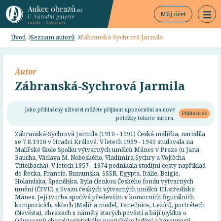
Můj účet
Úvod
Seznam autorů
Zábranská-Sychrová Jarmila
Autor
Zábranská-Sychrová Jarmila
Jako přihlášený uživatel můžete přijímat upozornění na nové
Přihlásit se
položky tohoto autora.
Zábranská-Sychrová Jarmila (1910 - 1991) Česká malířka, narodila
se 7.8.1910 v Hradci Králové. V letech 1939 - 1945 studovala na
Malířské škole Spolku výtvarných umělců Mánes v Praze (u Jana
Baucha, Václava M. Nebeského, Vladimíra Sychry a Vojtěcha
Tittelbacha). V letech 1957 - 1974 podnikala studijní cesty například
do Řecka, Francie, Rumunska, SSSR, Egypta, Itálie, Belgie,
Holandska, Španělska. Byla členkou Českého fondu výtvarných
umění (ČFVU) a Svazu českých výtvarných umělců III.středisko
Mánes. Její tvorba spočívá především v komorních figurálních
kompozicích, aktech (Malíř a model, Tanečnice, Ležící), portrétech
(Nevěsta), obrazech s náměty starých pověstí a bájí (cyklus o
Odysseovi) charakteristického poetického ladění a barevnosti.