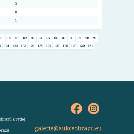
3
0
1
79
80
81
82
83
84
85
86
87
88
89
90
91
0
121
122
123
124
125
126
127
128
129
130
131
obrazů a výdej
galerie@aukceobrazu.eu
obrazů