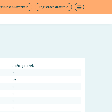
Přihlášení dražitele
Registrace dražitele
Počet položek
2
12
1
1
1
1