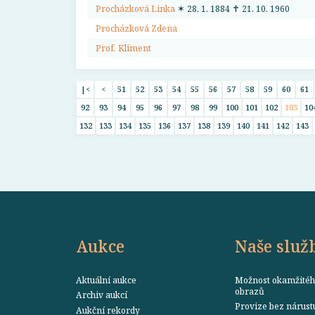
Procházková Linka
✶ 28. 1. 1884 ✝ 21. 10. 1960
Procházková Zdena
Prof. Kliment
|<
<
51
52
53
54
55
56
57
58
59
60
61
92
93
94
95
96
97
98
99
100
101
102
103
10
132
133
134
135
136
137
138
139
140
141
142
143
Aukce
Naše služ
Aktuální aukce
Možnost okamžitéh
obrazů
Archiv aukcí
Provize bez nárust
Aukční rekordy