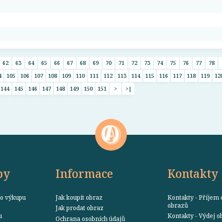
62
63
64
65
66
67
68
69
70
71
72
73
74
75
76
77
78
4
105
106
107
108
109
110
111
112
113
114
115
116
117
118
119
12
144
145
146
147
148
149
150
151
>
>|
by
Informace
Kontakty
o výkupu
Jak koupit obraz
Kontakty - Příjem 
obrazů
Jak prodat obraz
u
Kontakty - Výdej 
Ochrana osobních údajů