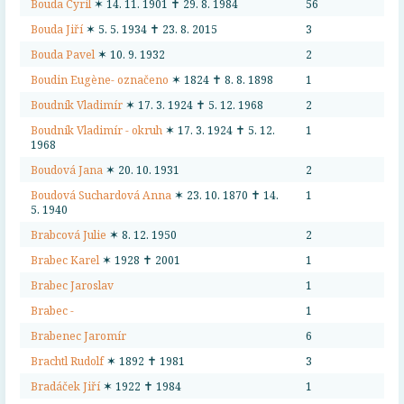
Bouda Cyril
✶ 14. 11. 1901 ✝ 29. 8. 1984
56
Bouda Jiří
✶ 5. 5. 1934 ✝ 23. 8. 2015
3
Bouda Pavel
✶ 10. 9. 1932
2
Boudin Eugène- označeno
✶ 1824 ✝ 8. 8. 1898
1
Boudník Vladimír
✶ 17. 3. 1924 ✝ 5. 12. 1968
2
Boudník Vladimír - okruh
✶ 17. 3. 1924 ✝ 5. 12.
1
1968
Boudová Jana
✶ 20. 10. 1931
2
Boudová Suchardová Anna
✶ 23. 10. 1870 ✝ 14.
1
5. 1940
Brabcová Julie
✶ 8. 12. 1950
2
Brabec Karel
✶ 1928 ✝ 2001
1
Brabec Jaroslav
1
Brabec -
1
Brabenec Jaromír
6
Brachtl Rudolf
✶ 1892 ✝ 1981
3
Bradáček Jiří
✶ 1922 ✝ 1984
1