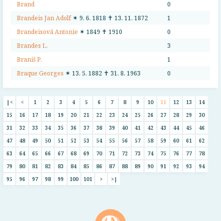
Brand
0
Brandeis Jan Adolf
✶ 9. 6. 1818 ✝ 13. 11. 1872
1
Brandeisová Antonie
✶ 1849 ✝ 1910
0
Brandes L.
3
Braniš P.
1
Braque Georges
✶ 13. 5. 1882 ✝ 31. 8. 1963
0
|<
<
1
2
3
4
5
6
7
8
9
10
11
12
13
14
15
16
17
18
19
20
21
22
23
24
25
26
27
28
29
30
31
32
33
34
35
36
37
38
39
40
41
42
43
44
45
46
47
48
49
50
51
52
53
54
55
56
57
58
59
60
61
62
63
64
65
66
67
68
69
70
71
72
73
74
75
76
77
78
79
80
81
82
83
84
85
86
87
88
89
90
91
92
93
94
95
96
97
98
99
100
101
>
>|