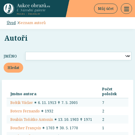
Můj účet
Úvod
Seznam autorů
Autoři
JMÉNO
Hledat
Počet
Jméno autora
položek
Boštík Václav
✶ 6. 11. 1913 ✝ 7. 5. 2005
7
Botero Fernando
✶ 1932
2
Boubín Toňátko Antonín
✶ 13. 10. 1903 ✝ 1971
2
Boucher François
✶ 1703 ✝ 30. 5. 1770
1