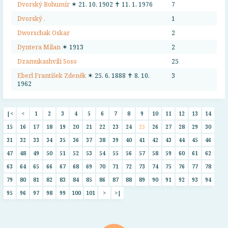
Dvorský Bohumír
✶ 21. 10. 1902 ✝ 11. 1. 1976
7
Dvorský .
1
Dworschak Oskar
2
Dyntera Milan
✶ 1913
2
Dzamukashvili Soso
25
Eberl František Zdeněk
✶ 25. 6. 1888 ✝ 8. 10.
3
1962
|<
<
1
2
3
4
5
6
7
8
9
10
11
12
13
14
15
16
17
18
19
20
21
22
23
24
25
26
27
28
29
30
31
32
33
34
35
36
37
38
39
40
41
42
43
44
45
46
47
48
49
50
51
52
53
54
55
56
57
58
59
60
61
62
63
64
65
66
67
68
69
70
71
72
73
74
75
76
77
78
79
80
81
82
83
84
85
86
87
88
89
90
91
92
93
94
95
96
97
98
99
100
101
>
>|