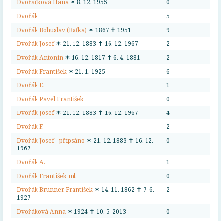
Dvořáčková Hana
✶ 8. 12. 1955
0
Dvořák
5
Dvořák Bohuslav (Baťka)
✶ 1867 ✝ 1951
9
Dvořák Josef
✶ 21. 12. 1883 ✝ 16. 12. 1967
2
Dvořák Antonín
✶ 16. 12. 1817 ✝ 6. 4. 1881
2
Dvořák František
✶ 21. 1. 1925
6
Dvořák E.
1
Dvořák Pavel František
0
Dvořák Josef
✶ 21. 12. 1883 ✝ 16. 12. 1967
4
Dvořák F.
2
Dvořák Josef - připsáno
✶ 21. 12. 1883 ✝ 16. 12.
0
1967
Dvořák A.
1
Dvořák František ml.
0
Dvořák Brunner František
✶ 14. 11. 1862 ✝ 7. 6.
2
1927
Dvořáková Anna
✶ 1924 ✝ 10. 5. 2013
0