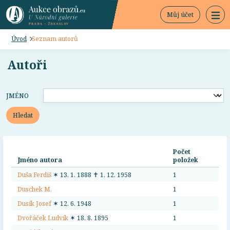
Můj účet
Úvod
Seznam autorů
Autoři
JMÉNO
Hledat
Počet
Jméno autora
položek
Duša Ferdiš
✶ 13. 1. 1888 ✝ 1. 12. 1958
1
Duschek M.
1
Dusík Josef
✶ 12. 6. 1948
1
Dvořáček Ludvík
✶ 18. 8. 1895
1