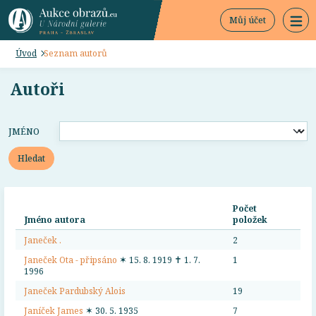
Můj účet
Úvod
Seznam autorů
Autoři
JMÉNO
Hledat
Počet
Jméno autora
položek
Janeček .
2
Janeček Ota - připsáno
✶ 15. 8. 1919 ✝ 1. 7.
1
1996
Janeček Pardubský Alois
19
Janíček James
✶ 30. 5. 1935
7