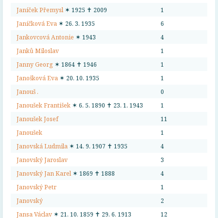
Janíček Přemysl
✶ 1925 ✝ 2009
1
Janíčková Eva
✶ 26. 3. 1935
6
Jankovcová Antonie
✶ 1943
4
Janků Miloslav
1
Janny Georg
✶ 1864 ✝ 1946
1
Janošková Eva
✶ 20. 10. 1935
1
Janouš .
0
Janoušek František
✶ 6. 5. 1890 ✝ 23. 1. 1943
1
Janoušek Josef
11
Janoušek
1
Janovská Ludmila
✶ 14. 9. 1907 ✝ 1935
4
Janovský Jaroslav
3
Janovský Jan Karel
✶ 1869 ✝ 1888
4
Janovský Petr
1
Janovský
2
Jansa Václav
✶ 21. 10. 1859 ✝ 29. 6. 1913
12