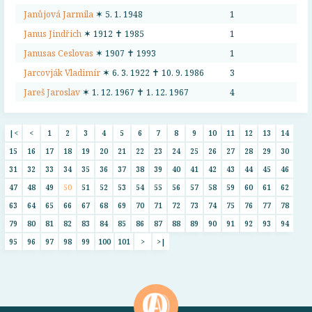
Janůjová Jarmila
✶ 5. 1. 1948
1
Janus Jindřich
✶ 1912 ✝ 1985
1
Janusas Ceslovas
✶ 1907 ✝ 1993
1
Jarcovják Vladimír
✶ 6. 3. 1922 ✝ 10. 9. 1986
3
Jareš Jaroslav
✶ 1. 12. 1967 ✝ 1. 12. 1967
4
|<
<
1
2
3
4
5
6
7
8
9
10
11
12
13
14
15
16
17
18
19
20
21
22
23
24
25
26
27
28
29
30
31
32
33
34
35
36
37
38
39
40
41
42
43
44
45
46
47
48
49
50
51
52
53
54
55
56
57
58
59
60
61
62
63
64
65
66
67
68
69
70
71
72
73
74
75
76
77
78
79
80
81
82
83
84
85
86
87
88
89
90
91
92
93
94
95
96
97
98
99
100
101
>
>|