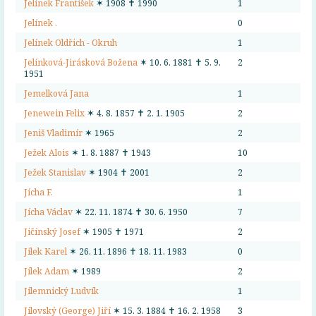
Jelínek František
✶ 1908 ✝ 1990
1
Jelínek .
0
Jelínek Oldřich - Okruh
1
Jelínková-Jirásková Božena
✶ 10. 6. 1881 ✝ 5. 9.
2
1951
Jemelková Jana
1
Jenewein Felix
✶ 4. 8. 1857 ✝ 2. 1. 1905
2
Jeniš Vladimír
✶ 1965
2
Ježek Alois
✶ 1. 8. 1887 ✝ 1943
10
Ježek Stanislav
✶ 1904 ✝ 2001
2
Jícha F.
1
Jícha Václav
✶ 22. 11. 1874 ✝ 30. 6. 1950
7
Jičínský Josef
✶ 1905 ✝ 1971
2
Jílek Karel
✶ 26. 11. 1896 ✝ 18. 11. 1983
0
Jílek Adam
✶ 1989
2
Jilemnický Ludvík
1
Jilovský (George) Jiří
✶ 15. 3. 1884 ✝ 16. 2. 1958
3