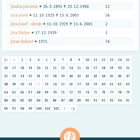
Jindra Jaromír
✶ 26. 3. 1895 ✝ 23. 12. 1984
12
Jíra Josef
✶ 11. 10. 1929 ✝ 15. 6. 2005
54
Jíra Josef - okruh
✶ 11. 10. 1929 ✝ 15. 6. 2005
2
Jíra Václav
✶ 17. 12. 1939
1
Jiran Robert
✶ 1975
74
|<
<
2
3
4
5
6
7
8
9
10
11
12
13
14
15
16
17
18
19
20
21
22
23
24
25
26
27
28
29
30
31
32
33
34
35
36
37
38
39
40
41
42
43
44
45
46
47
48
49
50
51
52
53
54
55
56
57
58
59
60
61
62
63
64
65
66
67
68
69
70
71
72
73
74
75
76
77
78
79
80
81
82
83
84
85
86
87
88
89
90
91
92
93
94
95
96
97
98
99
100
101
102
>
>|