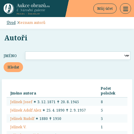
Můj účet
Úvod
Seznam autorů
Autoři
JMÉNO
Hledat
Počet
Jméno autora
položek
Jelínek Josef
✶ 3. 12. 1871 ✝ 20. 8. 1945
8
Jelínek Adolf Alex
✶ 25. 4. 1890 ✝ 2. 9. 1957
5
Jelínek Rudolf
✶ 1880 ✝ 1950
5
Jelínek V.
1