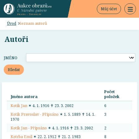
Můj účet
Úvod
Seznam autorů
Autoři
JMÉNO
Hledat
Počet
Jméno autora
položek
Kotík Jan
✶ 4. 1. 1916 ✝ 23. 3. 2002
6
Kotík Pravoslav - Připsáno
✶ 1. 5. 1889 ✝ 14. 1.
3
1970
Kotík Jan - Připsáno
✶ 4. 1. 1916 ✝ 23. 3. 2002
2
Kotrba Emil
✶ 22. 2. 1912 ✝ 21. 2. 1983
8