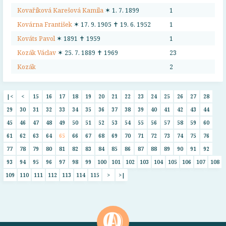
Kovaříková Karešová Kamila
✶ 1. 7. 1899
1
Kovárna František
✶ 17. 9. 1905 ✝ 19. 6. 1952
1
Kováts Pavol
✶ 1891 ✝ 1959
1
Kozák Václav
✶ 25. 7. 1889 ✝ 1969
23
Kozák
2
|<
<
15
16
17
18
19
20
21
22
23
24
25
26
27
28
29
30
31
32
33
34
35
36
37
38
39
40
41
42
43
44
45
46
47
48
49
50
51
52
53
54
55
56
57
58
59
60
61
62
63
64
65
66
67
68
69
70
71
72
73
74
75
76
77
78
79
80
81
82
83
84
85
86
87
88
89
90
91
92
93
94
95
96
97
98
99
100
101
102
103
104
105
106
107
108
109
110
111
112
113
114
115
>
>|