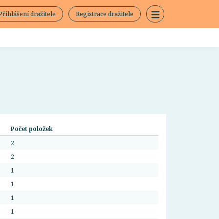
Přihlášení dražitele
Registrace dražitele
Počet položek
2
2
1
1
1
1