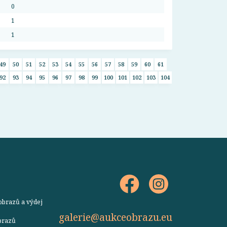
0
1
1
49
50
51
52
53
54
55
56
57
58
59
60
61
92
93
94
95
96
97
98
99
100
101
102
103
104
obrazů a výdej
galerie@aukceobrazu.eu
obrazů