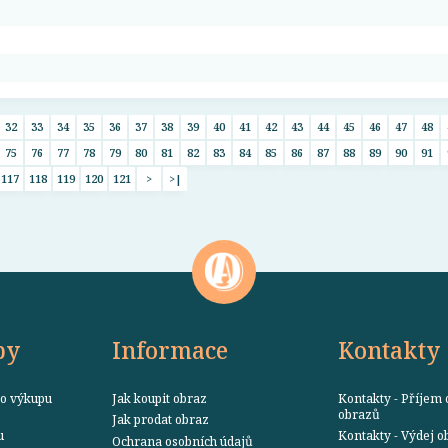
32
33
34
35
36
37
38
39
40
41
42
43
44
45
46
47
48
75
76
77
78
79
80
81
82
83
84
85
86
87
88
89
90
91
117
118
119
120
121
>
>|
by
Informace
Kontakty
o výkupu
Jak koupit obraz
Kontakty - Příjem 
obrazů
Jak prodat obraz
u
Kontakty - Výdej 
Ochrana osobních údajů