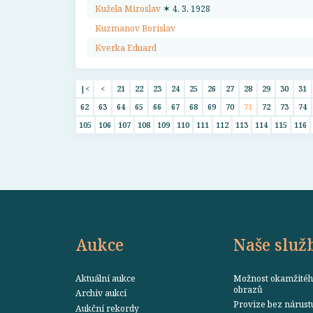
Kužela Miroslav
✶ 4. 3. 1928
Kuzmanov Borislav
Kverka Eduard
|<
<
21
22
23
24
25
26
27
28
29
30
31
62
63
64
65
66
67
68
69
70
71
72
73
74
105
106
107
108
109
110
111
112
113
114
115
116
Aukce
Naše služ
Aktuální aukce
Možnost okamžitéh
obrazů
Archiv aukcí
Provize bez nárust
Aukční rekordy