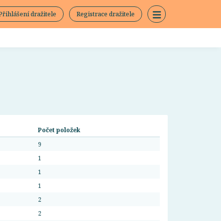
Přihlášení dražitele
Registrace dražitele
Počet položek
9
1
1
1
2
2