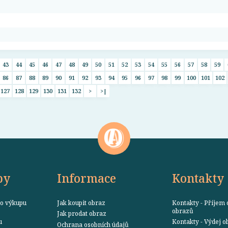
43
44
45
46
47
48
49
50
51
52
53
54
55
56
57
58
59
86
87
88
89
90
91
92
93
94
95
96
97
98
99
100
101
102
127
128
129
130
131
132
>
>|
by
Informace
Kontakty
o výkupu
Jak koupit obraz
Kontakty - Příjem 
obrazů
Jak prodat obraz
u
Kontakty - Výdej 
Ochrana osobních údajů