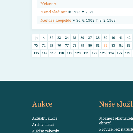
Melzer A.
Mencl Vladimír
✶ 1926 ✝ 2021
Méndez Leopoldo
✶ 30. 6. 1902 ✝ 8. 2. 1969
|<
<
32
33
34
35
36
37
38
39
40
41
42
73
74
75
76
77
78
79
80
81
82
83
84
85
115
116
117
118
119
120
121
122
123
124
125
126
Aukce
Naše služ
Aktuální aukce
Možnost okamžitéh
obrazů
Archiv aukcí
Provize bez nárust
Aukční rekordy