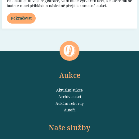
Po dokončení Vaší registrace, Vám bude vytvořen účet, ke kterému se
budete moci přihlásit a následně přejít k samotné aukci.
Pokračovat
Aukce
Aktuální aukce
Archiv aukcí
Aukční rekordy
Autoři
Naše služby