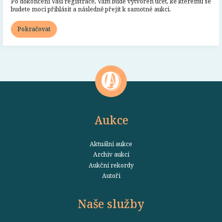
Po dokončení Vaší registrace, Vám bude vytvořen účet, ke kterému se
budete moci přihlásit a následně přejít k samotné aukci.
Pokračovat
Aukce
Aktuální aukce
Archiv aukcí
Aukční rekordy
Autoři
Naše služby