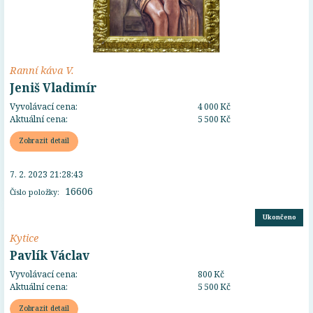
Ranní káva V.
Jeniš Vladimír
Vyvolávací cena:
4 000 Kč
Aktuální cena:
5 500 Kč
Zobrazit detail
7. 2. 2023 21:28:43
16606
Číslo položky:
Ukončeno
Kytice
Pavlík Václav
Vyvolávací cena:
800 Kč
Aktuální cena:
5 500 Kč
Zobrazit detail