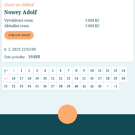
Ovce ve chlévě
Nowey Adolf
Vyvolávací cena:
5 000 Kč
Aktuální cena:
5 000 Kč
Zobrazit detail
6. 2. 2023 22:02:00
16488
Číslo položky:
|<
<
1
2
3
4
5
6
7
8
9
10
11
12
13
14
15
16
17
18
19
20
21
22
23
24
25
26
27
28
29
30
31
32
33
34
35
36
37
38
39
40
41
42
43
>
>|