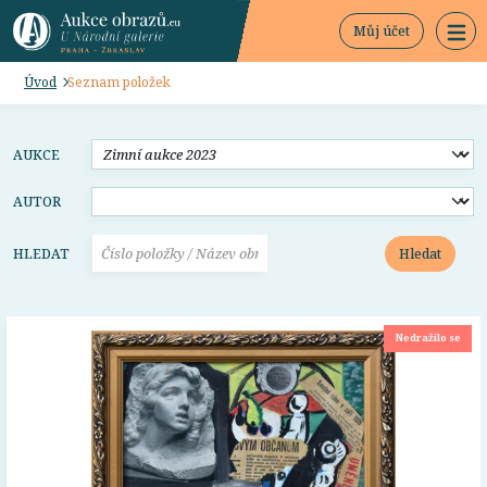
Můj účet
Úvod
Seznam položek
AUKCE
AUTOR
Hledat
HLEDAT
Nedražilo se