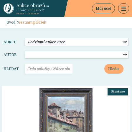
Můj účet
Úvod
Seznam položek
AUKCE
AUTOR
Hledat
HLEDAT
Ukončeno