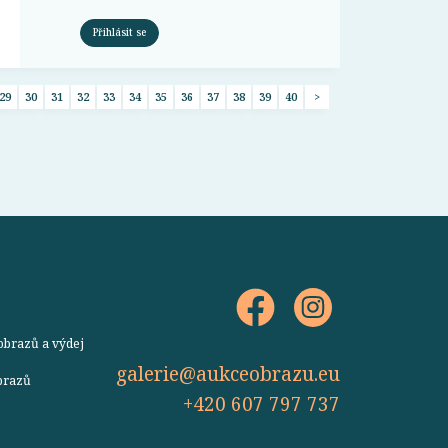
Přihlásit se
29
30
31
32
33
34
35
36
37
38
39
40
>
obrazů a výdej
galerie@aukceobrazu.eu
obrazů
+420 607 797 737