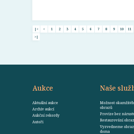
|<
<
1
2
3
4
5
6
7
8
9
10
11
>|
Aukce
Naše služ
Aktuální aukce
Možnost okamžitéh
obrazů
Archiv aukcí
Provize bez nárust
Aukční rekordy
Restaurování obra
Autoři
Vyzvedneme obraz 
doma