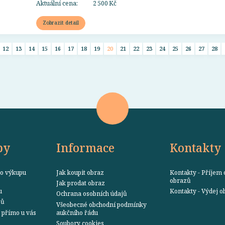
Aktuální cena:
2 500 Kč
Zobrazit detail
12
13
14
15
16
17
18
19
20
21
22
23
24
25
26
27
28
by
Informace
Kontakty
o výkupu
Jak koupit obraz
Kontakty - Příjem 
obrazů
Jak prodat obraz
u
Kontakty - Výdej 
Ochrana osobních údajů
zů
Všeobecné obchodní podmínky
přímo u vás
aukčního řádu
Soubory cookies