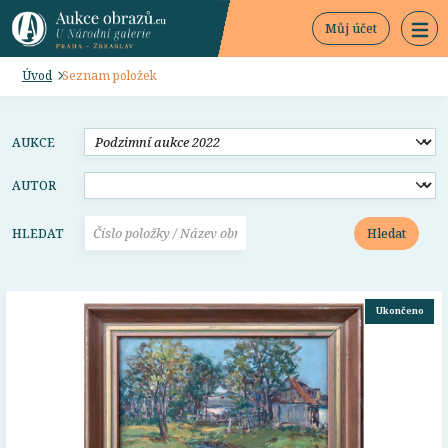
Můj účet
Úvod
Seznam položek
AUKCE
AUTOR
Hledat
HLEDAT
Ukončeno