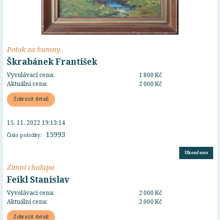
Potok za humny
Škrabánek František
Vyvolávací cena:
1 800 Kč
Aktuální cena:
2 000 Kč
Zobrazit detail
15. 11. 2022 19:13:14
15993
Číslo položky:
Ukončeno
Zimní chalupa
Feikl Stanislav
Vyvolávací cena:
2 000 Kč
Aktuální cena:
2 000 Kč
Zobrazit detail