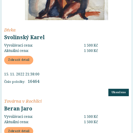
Dívka
Svolinský Karel
Vyvolávací cena:
1 500 Kč
Aktuální cena:
1 500 Kč
Zobrazit detail
15. 11. 2022 21:38:00
16464
Číslo položky:
Ukončeno
Továrna v Rochlici
Beran Jaro
Vyvolávací cena:
1 500 Kč
Aktuální cena:
1 500 Kč
Zobrazit detail