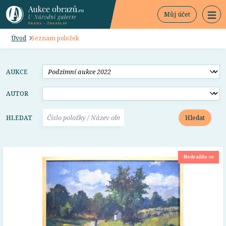
Můj účet
Úvod
Seznam položek
AUKCE
AUTOR
Hledat
HLEDAT
Nedražilo se