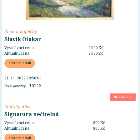
Žena u kapličky
Slavík Otakar
Vyvolávací cena:
2 000 Kč
Aktuální cena:
2 000 Kč
Zobrazit detail
21. 11. 2022 20:50:00
16213
Číslo položky:
Nedražilo se
Mořský útes
Signatura nečitelná
Vyvolávací cena:
800 Kč
Aktuální cena:
800 Kč
Zobrazit detail