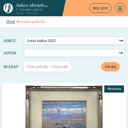
Můj účet
Úvod
Seznam položek
AUKCE
AUTOR
Hledat
HLEDAT
Ukončeno