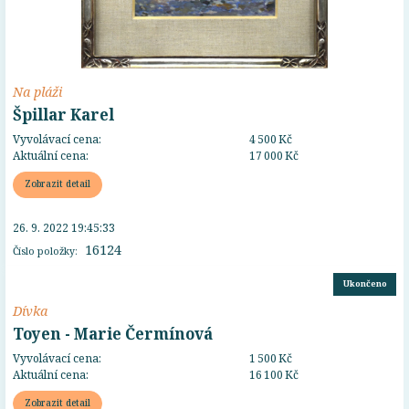
Na pláži
Špillar Karel
Vyvolávací cena:
4 500 Kč
Aktuální cena:
17 000 Kč
Zobrazit detail
26. 9. 2022 19:45:33
16124
Číslo položky:
Ukončeno
Dívka
Toyen - Marie Čermínová
Vyvolávací cena:
1 500 Kč
Aktuální cena:
16 100 Kč
Zobrazit detail