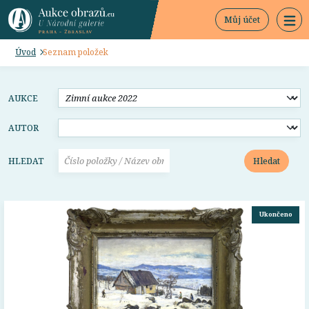
Můj účet
Úvod
Seznam položek
AUKCE
AUTOR
Hledat
HLEDAT
Ukončeno