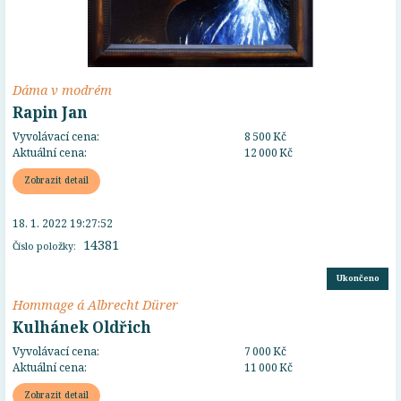
Dáma v modrém
Rapin Jan
Vyvolávací cena:
8 500 Kč
Aktuální cena:
12 000 Kč
Zobrazit detail
18. 1. 2022 19:27:52
14381
Číslo položky:
Ukončeno
Hommage á Albrecht Dürer
Kulhánek Oldřich
Vyvolávací cena:
7 000 Kč
Aktuální cena:
11 000 Kč
Zobrazit detail