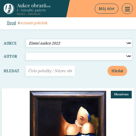
Můj účet
Úvod
Seznam položek
AUKCE
AUTOR
Hledat
HLEDAT
Ukončeno