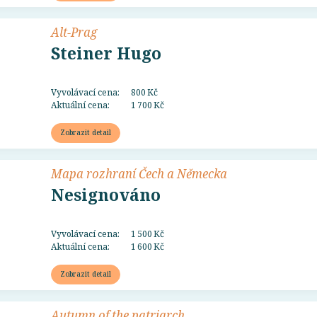
Alt-Prag
Steiner Hugo
Vyvolávací cena:
800 Kč
Aktuální cena:
1 700 Kč
Zobrazit detail
Mapa rozhraní Čech a Německa
Nesignováno
Vyvolávací cena:
1 500 Kč
Aktuální cena:
1 600 Kč
Zobrazit detail
Autumn of the patriarch