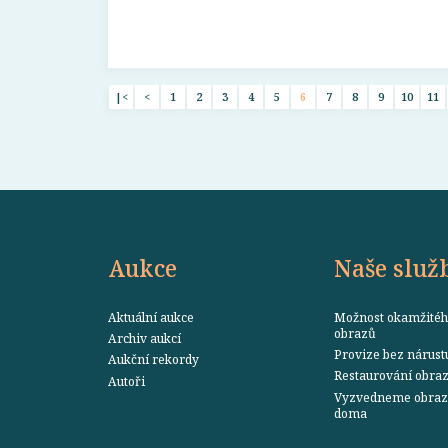
|<
<
1
2
3
4
5
6
7
8
9
10
11
Aukce
Naše služ
Aktuální aukce
Možnost okamžitéh
obrazů
Archiv aukcí
Provize bez nárust
Aukční rekordy
Restaurování obra
Autoři
Vyzvedneme obraz 
doma