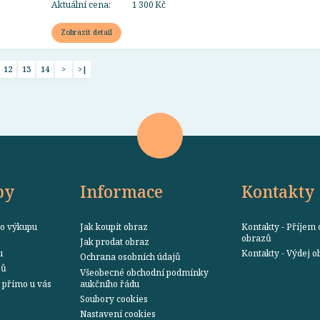
Aktuální cena:
1 300 Kč
Zobrazit detail
12
13
14
>
>|
by
Informace
Kontakty
o výkupu
Jak koupit obraz
Kontakty - Příjem 
obrazů
Jak prodat obraz
u
Kontakty - Výdej 
Ochrana osobních údajů
zů
Všeobecné obchodní podmínky
přímo u vás
aukčního řádu
Soubory cookies
Nastavení cookies