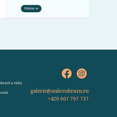
Přihlásit se
obrazů a výdej
galerie@aukceobrazu.eu
obrazů
+420 607 797 737