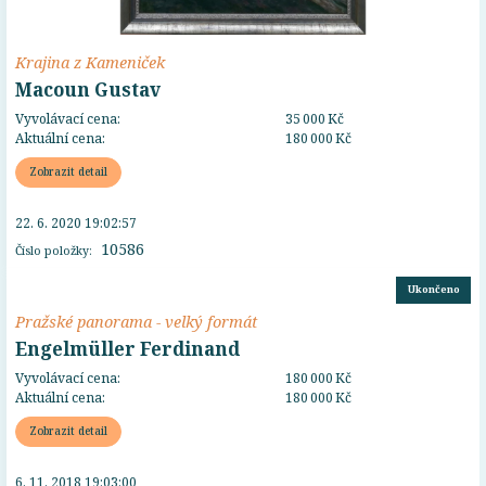
Krajina z Kameniček
Macoun Gustav
Vyvolávací cena:
35 000 Kč
Aktuální cena:
180 000 Kč
Zobrazit detail
22. 6. 2020 19:02:57
10586
Číslo položky:
Ukončeno
Pražské panorama - velký formát
Engelmüller Ferdinand
Vyvolávací cena:
180 000 Kč
Aktuální cena:
180 000 Kč
Zobrazit detail
6. 11. 2018 19:03:00