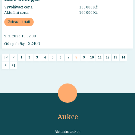
Vyvolávací cena:
150 000 Kč
Aktuální cena:
160 000 Kč
Zobrazit detail
9. 3. 2026 19:32:00
22404
Číslo položky:
|<
<
1
2
3
4
5
6
7
8
9
10
11
12
13
14
>
>|
Aukce
Aktuální aukce