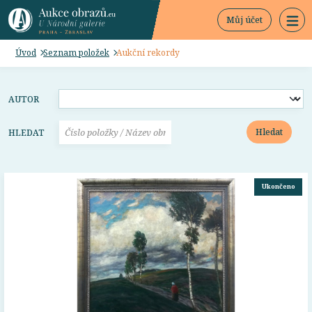
Můj účet
Úvod
Seznam položek
Aukční rekordy
AUTOR
Hledat
HLEDAT
Ukončeno