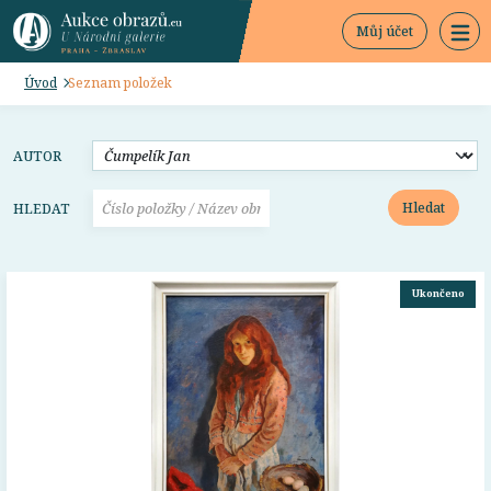
Můj účet
Úvod
Seznam položek
AUTOR
Hledat
HLEDAT
Ukončeno