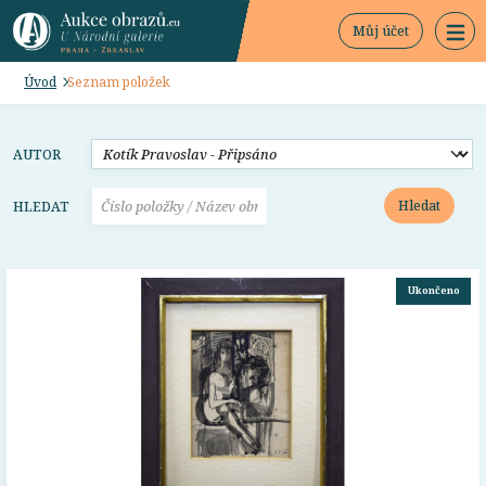
Můj účet
Úvod
Seznam položek
AUTOR
Hledat
HLEDAT
Ukončeno