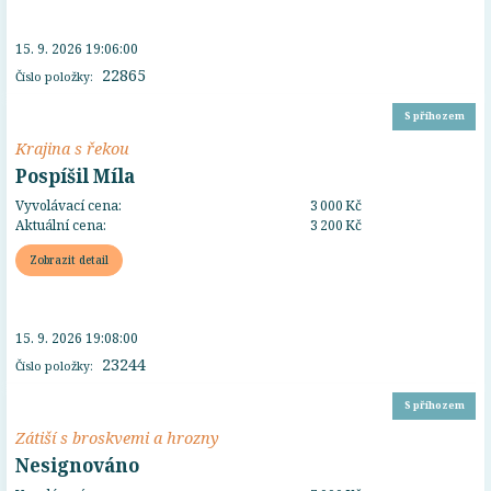
15. 9. 2026 19:06:00
22865
Číslo položky:
S příhozem
Krajina s řekou
Pospíšil Míla
Vyvolávací cena:
3 000 Kč
Aktuální cena:
3 200 Kč
Zobrazit detail
15. 9. 2026 19:08:00
23244
Číslo položky:
S příhozem
Zátiší s broskvemi a hrozny
Nesignováno