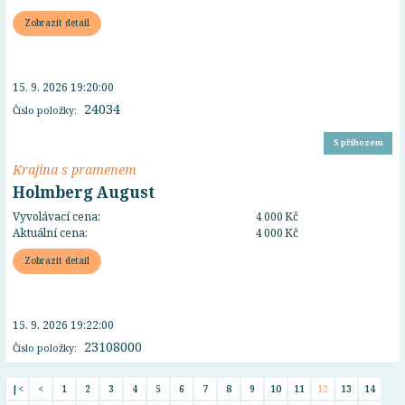
Zobrazit detail
15. 9. 2026 19:20:00
24034
Číslo položky:
S příhozem
Krajina s pramenem
Holmberg August
Vyvolávací cena:
4 000 Kč
Aktuální cena:
4 000 Kč
Zobrazit detail
15. 9. 2026 19:22:00
23108000
Číslo položky:
|<
<
1
2
3
4
5
6
7
8
9
10
11
12
13
14