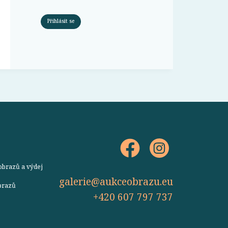
Přihlásit se
obrazů a výdej
galerie@aukceobrazu.eu
obrazů
+420 607 797 737