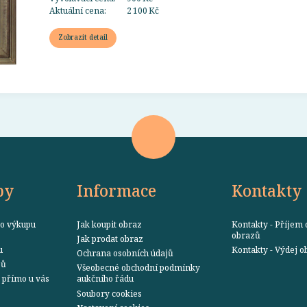
Aktuální cena:
2 100 Kč
Zobrazit detail
by
Informace
Kontakty
o výkupu
Jak koupit obraz
Kontakty - Příjem 
obrazů
Jak prodat obraz
u
Kontakty - Výdej 
Ochrana osobních údajů
zů
Všeobecné obchodní podmínky
přímo u vás
aukčního řádu
Soubory cookies