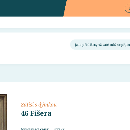
Jako přihlášený uživatel můžete přij
Zátiší s dýmkou
46 Fišera
Vyvolávací cena:
900 Kč