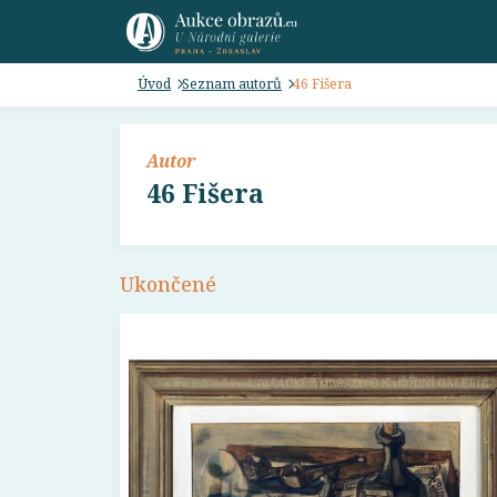
Úvod
Seznam autorů
46 Fišera
Autor
46 Fišera
Ukončené