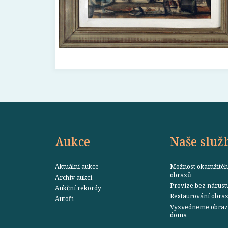
Aukce
Naše služ
Aktuální aukce
Možnost okamžitéh
obrazů
Archiv aukcí
Provize bez nárust
Aukční rekordy
Restaurování obra
Autoři
Vyzvedneme obraz 
doma