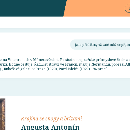
Jako přihlášený uživatel můžete přij
ze na Vinohradech v Mánesově ulici. Po studiu na pražské průmyslové škole a 
říži. Hodně cestuje. Řadu let strávil ve Francii, maluje Normandii, pobřeží At
, Rubešově galerii v Praze (1920), Pardubicích (1927) - 94 prací.
Krajina se snopy a břízami
Augusta Antonín