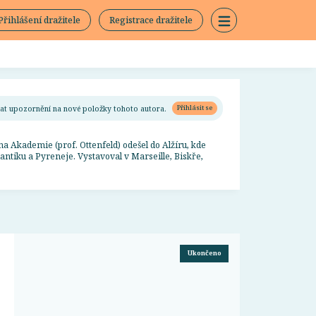
Přihlášení dražitele
Registrace dražitele
ímat upozornění na nové položky tohoto autora.
Přihlásit se
na Akademie (prof. Ottenfeld) odešel do Alžíru, kde
lantiku a Pyreneje. Vystavoval v Marseille, Biskře,
Ukončeno