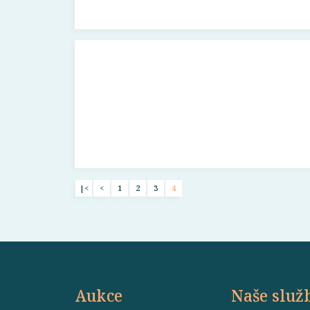
|<
<
1
2
3
4
Aukce
Naše služ