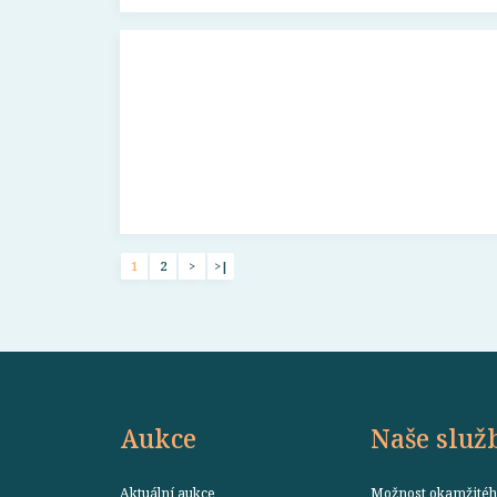
1
2
>
>|
Aukce
Naše služ
Aktuální aukce
Možnost okamžitéh