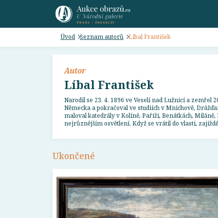
Úvod
Seznam autorů
Líbal František
Autor
Líbal František
Narodil se 23. 4. 1896 ve Veselí nad Lužnicí a zemřel 
Německa a pokračoval ve studiích v Mnichově, Drážďan
maloval katedrály v Kolíně, Paříži, Benátkách, Miláně,
nejrůznějším osvětlení. Když se vrátil do vlasti, zají
Ukončené