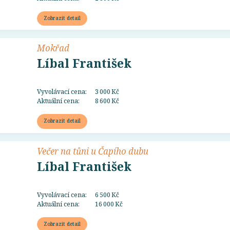
Zobrazit detail
Mokřad
Líbal František
Vyvolávací cena:
3 000 Kč
Aktuální cena:
8 600 Kč
Zobrazit detail
Večer na tůni u Čapího dubu
Líbal František
Vyvolávací cena:
6 500 Kč
Aktuální cena:
16 000 Kč
Zobrazit detail