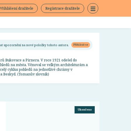
Přihlášení dražitele
Registrace dražitele
ímat upozornění na nové položky tohoto autora.
Přihlásit se
sorů Bukovace a Pirnera. V roce 1921 odešel do
pohledů na města. Věnoval se velkým architekturám a
 celý cyklus pohledů na jednotlivé chrámy v
a a Beskyd. (Tomanův slovník)
Ukončeno