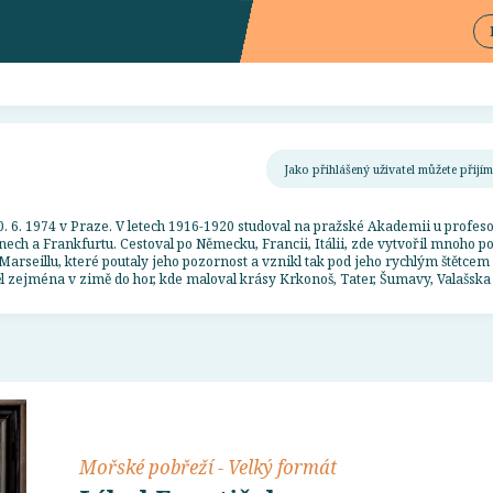
Jako přihlášený uživatel můžete přij
20. 6. 1974 v Praze. V letech 1916-1920 studoval na pražské Akademii u profe
ech a Frankfurtu. Cestoval po Německu, Francii, Itálii, zde vytvořil mnoho 
 Marseillu, které poutaly jeho pozornost a vznikl tak pod jeho rychlým štětcem
žděl zejména v zimě do hor, kde maloval krásy Krkonoš, Tater, Šumavy, Valašsk
Mořské pobřeží - Velký formát