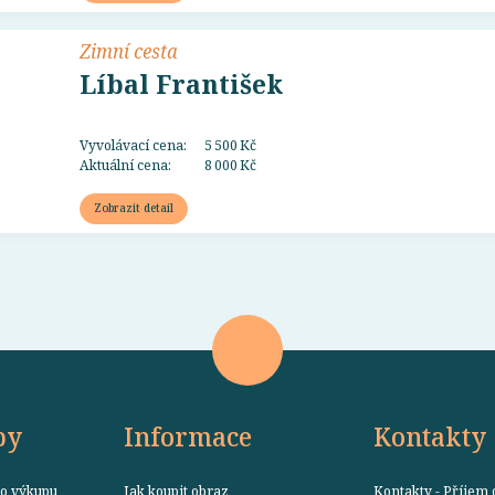
Zimní cesta
Líbal František
Vyvolávací cena:
5 500 Kč
Aktuální cena:
8 000 Kč
Zobrazit detail
by
Informace
Kontakty
o výkupu
Jak koupit obraz
Kontakty - Příjem 