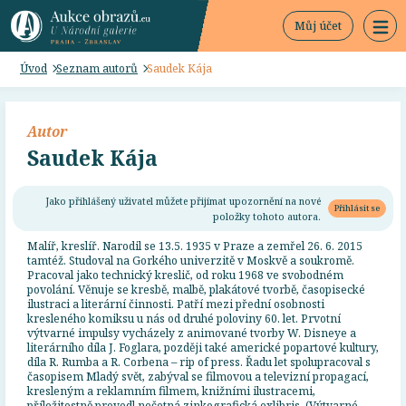
Můj účet
Úvod
Seznam autorů
Saudek Kája
Autor
Saudek Kája
Jako přihlášený uživatel můžete přijímat upozornění na nové
Přihlásit se
položky tohoto autora.
Malíř, kreslíř. Narodil se 13.5. 1935 v Praze a zemřel 26. 6. 2015
tamtéž. Studoval na Gorkého univerzitě v Moskvě a soukromě.
Pracoval jako technický kreslič, od roku 1968 ve svobodném
povolání. Věnuje se kresbě, malbě, plakátové tvorbě, časopisecké
ilustraci a literární činnosti. Patří mezi přední osobnosti
kresleného komiksu u nás od druhé poloviny 60. let. Prvotní
výtvarné impulsy vycházely z animované tvorby W. Disneye a
literárního díla J. Foglara, později také americké popartové kultury,
díla R. Rumba a R. Corbena – rip of press. Řadu let spolupracoval s
časopisem Mladý svět, zabýval se filmovou a televizní propagací,
kresleným a reklamním filmem, knižními ilustracemi,
příležitostně provedl nečetná zinkografická exlibris. (Výtvarné