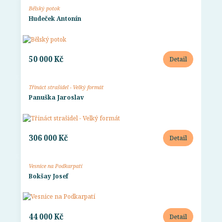
Bělský potok
Hudeček Antonín
50 000 Kč
Detail
Třináct strašidel - Velký formát
Panuška Jaroslav
306 000 Kč
Detail
Vesnice na Podkarpatí
Bokšay Josef
44 000 Kč
Detail