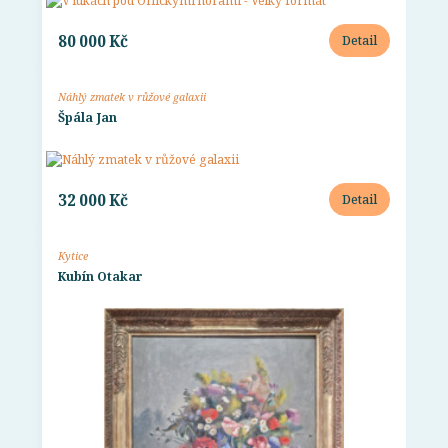
80 000 Kč
Detail
Náhlý zmatek v růžové galaxii
Špála Jan
32 000 Kč
Detail
Kytice
Kubín Otakar