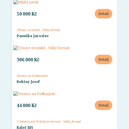
50 000 Kč
Detail
Třináct strašidel - Velký formát
Panuška Jaroslav
306 000 Kč
Detail
Vesnice na Podkarpatí
Bokšay Josef
44 000 Kč
Detail
V lukách pod Orlickými horami - Velký formát
Kaloč Jiří