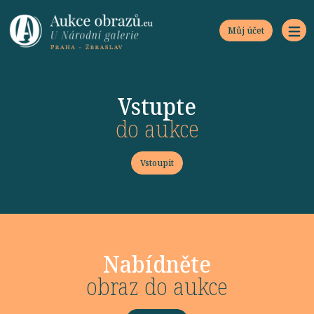
Můj účet
Vstupte
do aukce
Vstoupit
Nabídněte
obraz do aukce