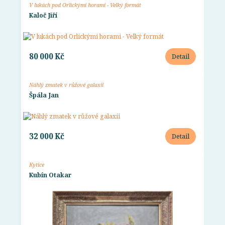
V lukách pod Orlickými horami - Velký formát
Kaloč Jiří
80 000 Kč
Detail
Náhlý zmatek v růžové galaxii
Špála Jan
32 000 Kč
Detail
Kytice
Kubín Otakar