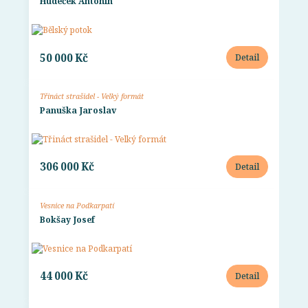
Hudeček Antonín
50 000 Kč
Detail
Třináct strašidel - Velký formát
Panuška Jaroslav
306 000 Kč
Detail
Vesnice na Podkarpatí
Bokšay Josef
44 000 Kč
Detail