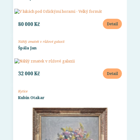
80 000 Kč
Detail
Náhlý zmatek v růžové galaxii
Špála Jan
32 000 Kč
Detail
Kytice
Kubín Otakar