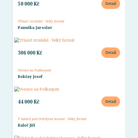
50 000 Kč
Detail
Třináct strašidel - Velký formát
Panuška Jaroslav
306 000 Kč
Detail
Vesnice na Podkarpatí
Bokšay Josef
44 000 Kč
Detail
V lukách pod Orlickými horami - Velký formát
Kaloč Jiří