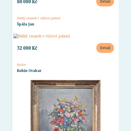
80 000 Kč
Detail
Náhlý zmatek v růžové galaxii
Špála Jan
32 000 Kč
Detail
Kytice
Kubín Otakar