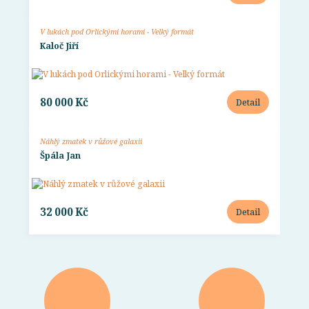
V lukách pod Orlickými horami - Velký formát
Kaloč Jiří
80 000 Kč
Detail
Náhlý zmatek v růžové galaxii
Špála Jan
32 000 Kč
Detail