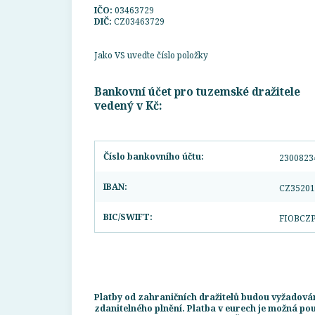
IČO:
03463729
DIČ:
CZ03463729
Jako VS uveďte číslo položky
Bankovní účet pro tuzemské dražitele
vedený v Kč:
Číslo bankovního účtu:
2300823
IBAN:
CZ35201
BIC/SWIFT:
FIOBCZ
Platby od zahraničních dražitelů budou vyžadován
zdanitelného plnění. Platba v eurech je možná pou