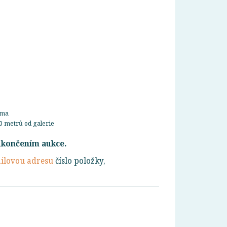
rma
0 metrů od galerie
ukončením aukce.
ilovou adresu
číslo položky,