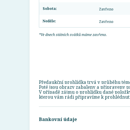
Sobota:
Zavřeno
Neděle:
Zavřeno
*Ve dnech státních svátků máme zavřeno.
Předaukční prohlídka trvá v průběhu témě
Poté jsou obrazy zabaleny a připraveny pr
V případě zájmu o prohlídku dané polož
kterou vám rádi připravíme k prohlédnutí
Bankovní údaje