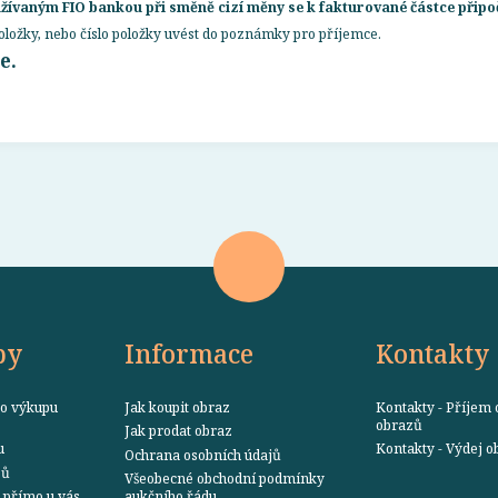
vaným FIO bankou při směně cizí měny se k fakturované částce připoč
 položky, nebo číslo položky uvést do poznámky pro příjemce.
e.
by
Informace
Kontakty
o výkupu
Jak koupit obraz
Kontakty - Příjem 
obrazů
Jak prodat obraz
u
Kontakty - Výdej 
Ochrana osobních údajů
zů
Všeobecné obchodní podmínky
přímo u vás
aukčního řádu