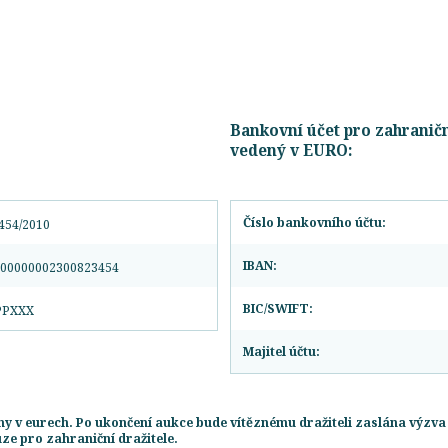
Bankovní účet pro zahraničn
vedený v EURO:
Číslo bankovního účtu:
454/2010
IBAN:
00000002300823454
BIC/SWIFT:
PPXXX
Majitel účtu:
y v eurech. Po ukončení aukce bude vítěznému dražiteli zaslána výzva 
ze pro zahraniční dražitele.