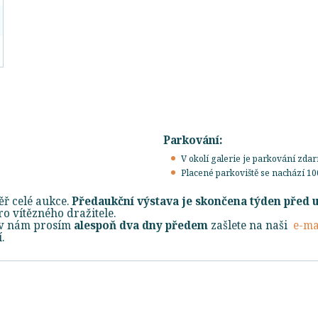
Parkování:
V okolí galerie je parkování zda
Placené parkoviště se nachází 10
ř celé aukce.
Předaukční výstava je skončena týden před 
o vítězného dražitele.
ky nám prosím
alespoň dva dny předem
zašlete na naši
e-ma
.