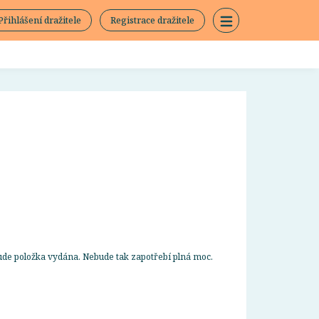
Přihlášení dražitele
Registrace dražitele
bude položka vydána. Nebude tak zapotřebí plná moc.