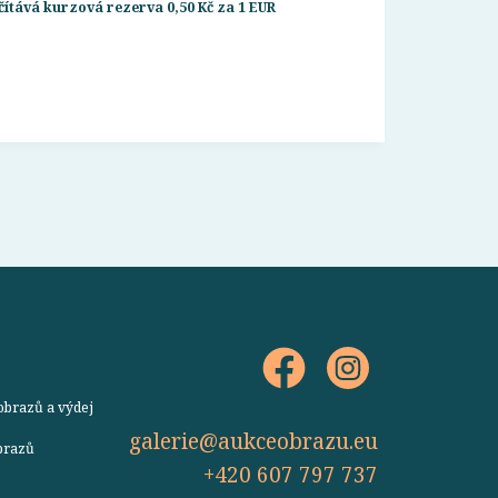
ítává kurzová rezerva 0,50 Kč za 1 EUR
obrazů a výdej
galerie@aukceobrazu.eu
obrazů
+420 607 797 737