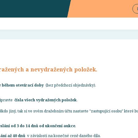
ražených a nevydražených položek.
v během otevírací doby
(bez předchozí objednávky).
řipravte
čísla všech vydražených položek
.
kdo jiný, tak si ve svém dražebním účtu nastavte "zastupující osobu" které 
slání od 3 do 14 dnů od ukončení aukce
.
ání až 40 dnů
v závislosti na konečné ceně daného díla.