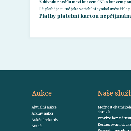
Z důvodu rozdílu mezi kurzem ČNB a kurzem použí
Při platbě je nutné jako variabilní symbol uvést číslo
Platby platební kartou nepřijímám
Aukce
Naše služ
Aktuální aukce
Možnost okamžitéh
obrazů
Archiv aukcí
Provize bez nárust
Aukční rekordy
Restaurování obra
Autoři
Vyzvedneme obraz 