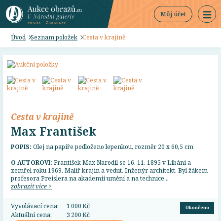
Můj účet
Úvod
Seznam položek
Cesta v krajině
Cesta v krajině
Max František
POPIS:
Olej na papíře podloženo lepenkou, rozměr 20 x 60,5 cm
O AUTOROVI:
František Max Narodil se 16. 11. 1895 v Libáni a
zemřel roku 1969. Malíř krajin a vedut. Inženýr architekt. Byl žákem
profesora Preislera na akademii umění a na technice...
zobrazit více >
Vyvolávací cena:
1 000 Kč
Ukončeno
Aktuální cena:
3 200 Kč