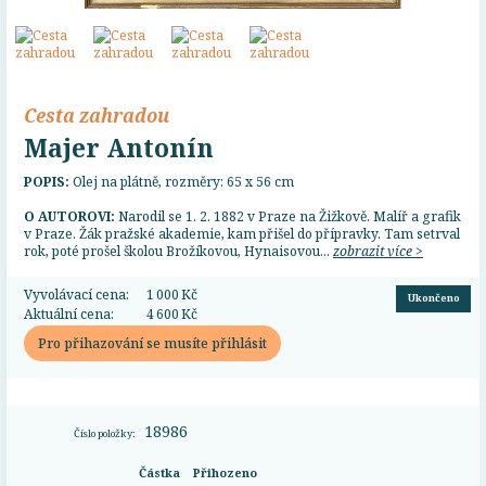
Cesta zahradou
Majer Antonín
POPIS:
Olej na plátně, rozměry: 65 x 56 cm
O AUTOROVI:
Narodil se 1. 2. 1882 v Praze na Žižkově. Malíř a grafik
v Praze. Žák pražské akademie, kam přišel do přípravky. Tam setrval
rok, poté prošel školou Brožíkovou, Hynaisovou...
zobrazit více >
Vyvolávací cena:
1 000 Kč
Ukončeno
Aktuální cena:
4 600 Kč
Pro přihazování se musíte přihlásit
18986
Číslo položky:
Částka
Přihozeno