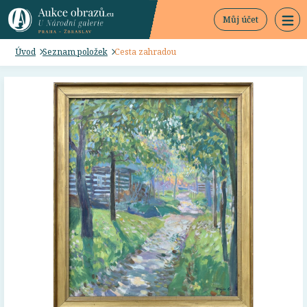
Můj účet
Úvod
Seznam položek
Cesta zahradou