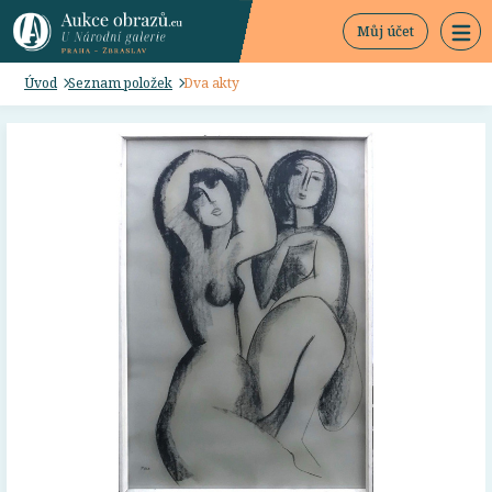
Můj účet
Úvod
Seznam položek
Dva akty