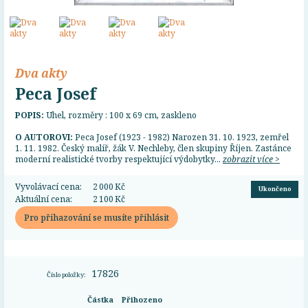
Dva akty
Peca Josef
POPIS:
Uhel, rozměry : 100 x 69 cm, zaskleno
O AUTOROVI:
Peca Josef (1923 - 1982) Narozen 31. 10. 1923, zemřel
1. 11. 1982. Český malíř, žák V. Nechleby, člen skupiny Říjen. Zastánce
moderní realistické tvorby respektující výdobytky...
zobrazit více >
Vyvolávací cena:
2 000 Kč
Ukončeno
Aktuální cena:
2 100 Kč
Pro přihazování se musíte přihlásit
17826
Číslo položky:
Částka
Přihozeno