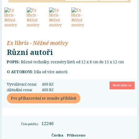
Ex libris - Něžné motivy
Různí autoři
POPIS:
Různé techniky, rozměry listů od 12 x 8 cm do 15 x 12 cm
O AUTOROVI:
Díla od více autorů
Vyvolávací cena:
400 Kč
Nedražilo se
Aktuální cena:
400 Kč
Pro přihazování se musíte přihlásit
12246
Číslo položky:
Částka
Přihozeno