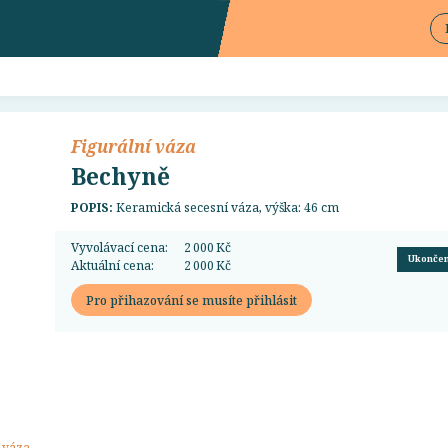
Figurální váza
Bechyně
POPIS:
Keramická secesní váza, výška: 46 cm
Vyvolávací cena:
2 000 Kč
Ukonče
Aktuální cena:
2 000 Kč
Pro přihazování se musíte přihlásit