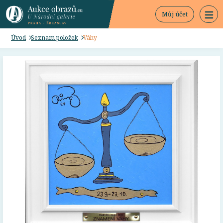
Můj účet
Úvod
Seznam položek
Váhy