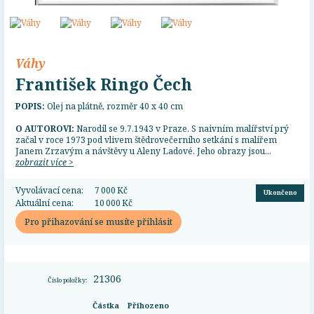
Váhy
František Ringo Čech
POPIS:
Olej na plátně, rozměr 40 x 40 cm
O AUTOROVI:
Narodil se 9.7.1943 v Praze. S naivním malířství prý
začal v roce 1973 pod vlivem štědrovečerního setkání s malířem
Janem Zrzavým a návštěvy u Aleny Ladové. Jeho obrazy jsou...
zobrazit více >
Vyvolávací cena:
7 000 Kč
Ukončeno
Aktuální cena:
10 000 Kč
Pro přihazování se musíte přihlásit
21306
Číslo položky:
Částka
Přihozeno