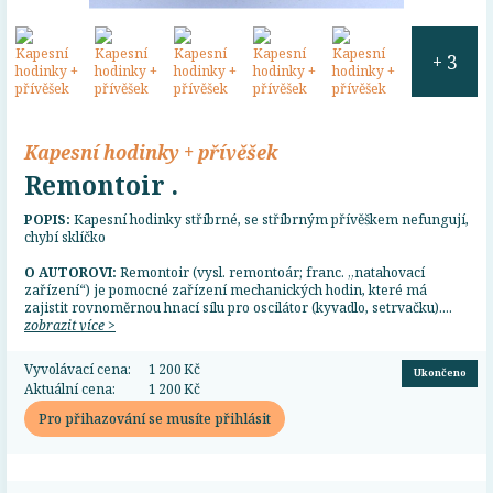
+ 3
Kapesní hodinky + přívěšek
Remontoir .
POPIS:
Kapesní hodinky stříbrné, se stříbrným přívěškem nefungují,
chybí sklíčko
O AUTOROVI:
Remontoir (vysl. remontoár; franc. „natahovací
zařízení“) je pomocné zařízení mechanických hodin, které má
zajistit rovnoměrnou hnací sílu pro oscilátor (kyvadlo, setrvačku)....
zobrazit více >
Vyvolávací cena:
1 200 Kč
Ukončeno
Aktuální cena:
1 200 Kč
Pro přihazování se musíte přihlásit