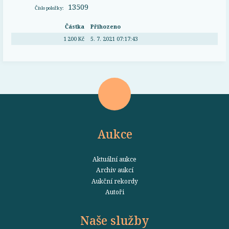
13509
Číslo položky:
Částka
Přihozeno
1 200 Kč
5. 7. 2021 07:17:43
Aukce
Aktuální aukce
Archiv aukcí
Aukční rekordy
Autoři
Naše služby