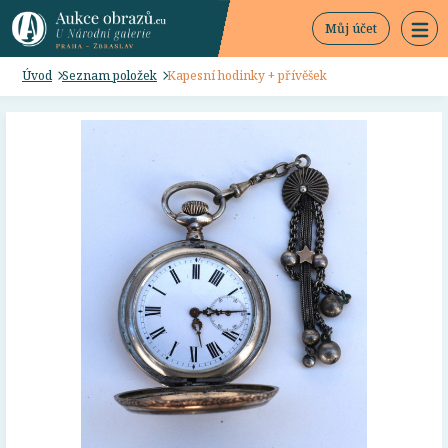
Můj účet
Úvod
Seznam položek
Kapesní hodinky + přívěšek