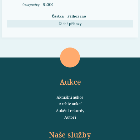
9288
Číslo položky:
Částka
Přihozeno
Žádné příhozy
Aukce
Aktuální aukce
Archiv aukcí
Aukční rekordy
Autoři
Naše služby