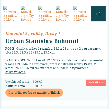
+ 1
Konvolut 3 grafiky, Dívky 1
Urban Stanislav Bohumil
POPIS:
Grafika, celkové rozměry: 35,5 x 28 cm, ve výřezu pasparty:
19 x 14,5 / 19,5 x 14 / 18,5 x 13,5 cm
O AUTOROVI:
Narodil se 20. 12. 1903 v Kostelci nad Labem a zemřel
v roce 1997. Malíř a spisovatel, profesor střední školy v Praze. V
letech 1921-1926 byl žákem pražské Akademie výtvarného...
zobrazit více >
Vyvolávací cena:
500 Kč
Nedražilo se
Aktuální cena:
500 Kč
Pro přihazování se musíte přihlásit