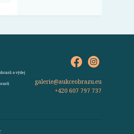
obrazů a výdej
galerie@aukceobrazu.eu
obrazů
+420 607 797 737
T