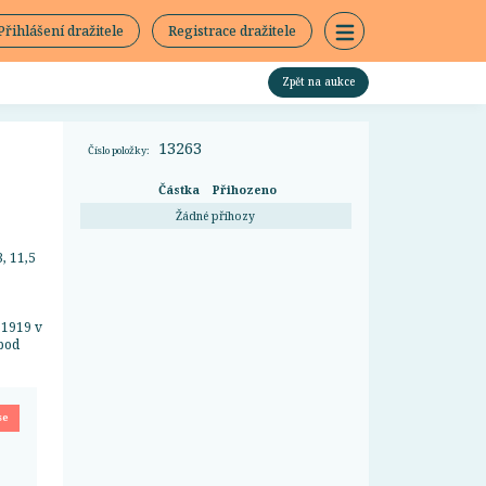
Přihlášení dražitele
Registrace dražitele
Zpět na aukce
13263
Číslo položky:
Částka
Přihozeno
Žádné příhozy
, 11,5
 1919 v
 pod
se