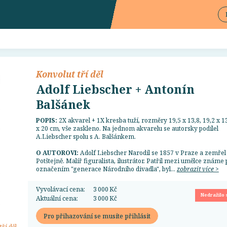
Konvolut tří děl
Adolf Liebscher + Antonín
Balšánek
POPIS:
2X akvarel + 1X kresba tuží, rozměry 19,5 x 13,8, 19,2 x 13
x 20 cm, vše zaskleno. Na jednom akvarelu se autorsky podílel
A.Liebscher spolu s A. Balšánkem.
O AUTOROVI:
Adolf Liebscher Narodil se 1857 v Praze a zemřel
Potštejně. Malíř figuralista, ilustrátor. Patřil mezi umělce známe
označením "generace Národního divadla", byl...
zobrazit více >
Vyvolávací cena:
3 000 Kč
Nedražilo 
Aktuální cena:
3 000 Kč
Pro přihazování se musíte přihlásit