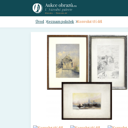
Úvod
Seznam položek
Konvolut tří děl