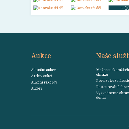
+ 1
Aukce
Naše služ
Aktuální aukce
Možnost okamžitéh
obrazů
Archiv aukcí
Provize bez nárust
Aukční rekordy
Restaurování obra
Autoři
Vyzvedneme obraz 
doma