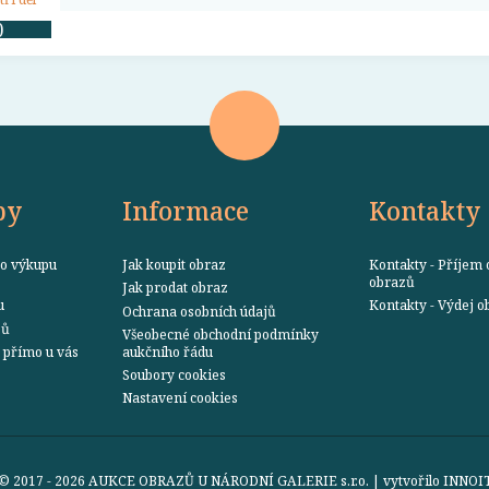
0
by
Informace
Kontakty
o výkupu
Jak koupit obraz
Kontakty - Příjem 
obrazů
Jak prodat obraz
u
Kontakty - Výdej 
Ochrana osobních údajů
zů
Všeobecné obchodní podmínky
přímo u vás
aukčního řádu
Soubory cookies
Nastavení cookies
© 2017 - 2026 AUKCE OBRAZŮ U NÁRODNÍ GALERIE s.r.o. | vytvořilo
INNOI