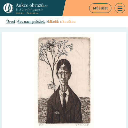
Můj účet
Úvod
Seznam položek
Mladík s kostkou