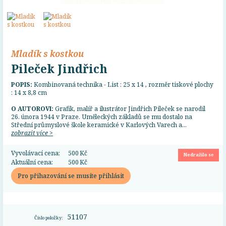
Mladík s kostkou
Pileček Jindřich
POPIS:
Kombinovaná technika - List : 25 x 14 , rozměr tiskové plochy
: 14 x 8,8 cm
O AUTOROVI:
Grafik, malíř a ilustrátor Jindřich Pileček se narodil
26. února 1944 v Praze. Uměleckých základů se mu dostalo na
Střední průmyslové škole keramické v Karlových Varech a...
zobrazit více >
Vyvolávací cena:
500 Kč
Nedražilo se
Aktuální cena:
500 Kč
Pro přihazování se musíte přihlásit
51107
Číslo položky: