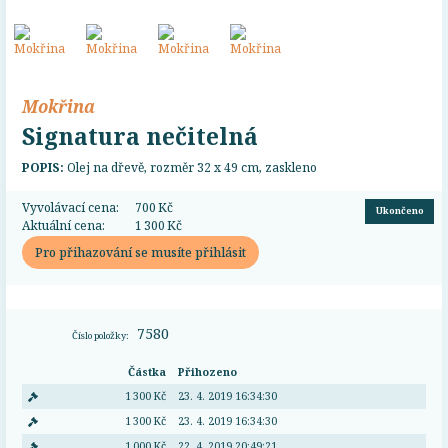
Mokřina
Signatura nečitelná
POPIS:
Olej na dřevě, rozměr 32 x 49 cm, zaskleno
Vyvolávací cena:
700 Kč
Ukončeno
Aktuální cena:
1 300 Kč
Pro přihazování se musíte přihlásit
7580
Číslo položky:
Částka
Přihozeno
1 300 Kč
23. 4. 2019 16:34:30
1 300 Kč
23. 4. 2019 16:34:30
1 000 Kč
22. 4. 2019 20:49:21