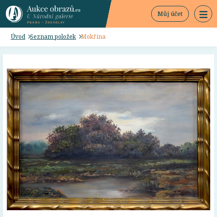
Můj účet
Úvod
Seznam položek
Mokřina