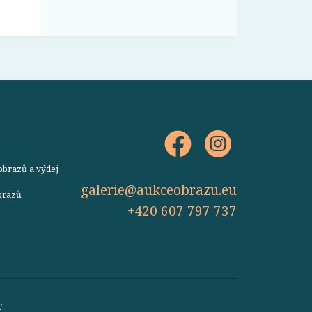
obrazů a výdej
galerie@aukceobrazu.eu
obrazů
+420 607 797 737
T