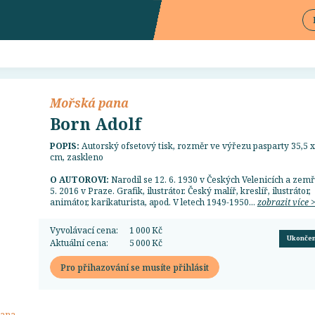
Mořská pana
Born Adolf
POPIS:
Autorský ofsetový tisk, rozměr ve výřezu pasparty 35,5 x
cm, zaskleno
O AUTOROVI:
Narodil se 12. 6. 1930 v Českých Velenicích a zemř
5. 2016 v Praze. Grafik, ilustrátor. Český malíř, kreslíř, ilustrátor,
animátor, karikaturista, apod. V letech 1949-1950...
zobrazit více 
Vyvolávací cena:
1 000 Kč
Ukonče
Aktuální cena:
5 000 Kč
Pro přihazování se musíte přihlásit