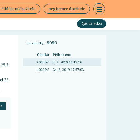
Přihlášení dražitele
Registrace dražitele
Zpět na aukce
8086
Číslo položky:
Částka
Přihozeno
5 000 Kč
3. 3. 2019 16:13:16
 25,5
1 000 Kč
24. 2. 2019 17:57:02
el 22.
>
no