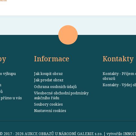
by
Informace
Kontakty
o výkupu
Jak koupit obraz
Kontakty - Příjem 
obrazů
Jak prodat obraz
u
Kontakty - Výdej 
Ochrana osobních údajů
zů
Všeobecné obchodní podmínky
přímo u vás
aukčního řádu
Soubory cookies
Nastavení cookies
© 2017 - 2026 AUKCE OBRAZŮ U NÁRODNÍ GALERIE s.r.o. | vytvořilo
INNOI