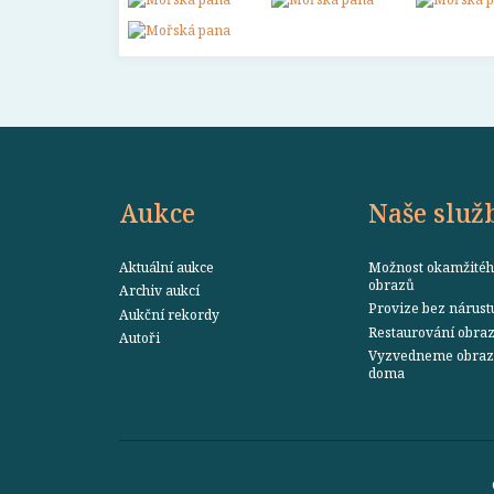
Aukce
Naše služ
Aktuální aukce
Možnost okamžitéh
obrazů
Archiv aukcí
Provize bez nárust
Aukční rekordy
Restaurování obra
Autoři
Vyzvedneme obraz 
doma