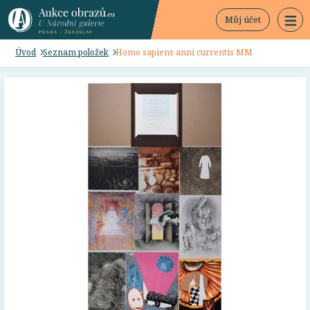
Můj účet
Úvod
Seznam položek
Homo sapiens anni currentis MM