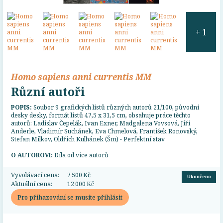
+ 1
Homo sapiens anni currentis MM
Různí autoři
POPIS:
Soubor 9 grafických listů různých autorů 21/100, původní
desky desky, formát listů 47,5 x 31,5 cm, obsahuje práce těchto
autorů: Ladislav Čepelák, Ivan Exner, Madgalena Vovsová, Jiří
Anderle, Vladimír Suchánek, Eva Chmelová, František Ronovský,
Stefan Milkov, Oldřich Kulhánek (Šm) - Perfektní stav
O AUTOROVI:
Díla od více autorů
Vyvolávací cena:
7 500 Kč
Ukončeno
Aktuální cena:
12 000 Kč
Pro přihazování se musíte přihlásit